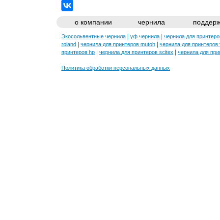
о компании
чернила
поддерж
|
|
Экосольвентные чернила
уф чернила
чернила для принтеро
|
|
roland
чернила для принтеров mutoh
чернила для принтеров 
|
|
принтеров hp
чернила для принтеров scitex
чернила для прин
Политика обработки персональных данных