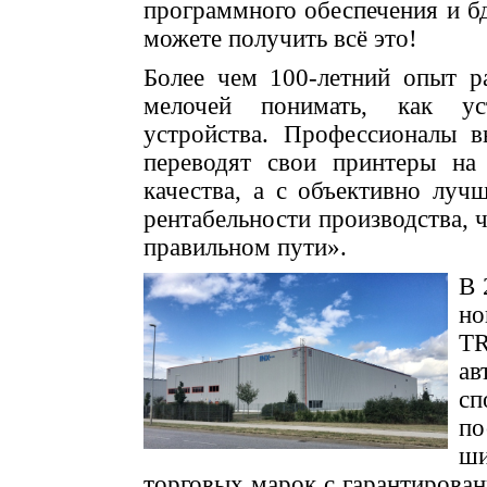
программного обеспечения и бд
можете получить всё это!
Более чем 100-летний опыт р
мелочей понимать, как ус
устройства. Профессионалы в
переводят свои принтеры на
качества, а с объективно луч
рентабельности производства, ч
правильном пути».
В 
но
T
а
сп
по
ши
торговых марок с гарантирова